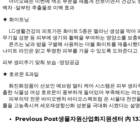
아이오페는 이번에 색조 부문을 새롭게 선보이면서 건강도 챙
백차 -알부틴 추출물로 미백 효과
★ 화이트닝
LG생활건강의 피토가든 화이트 5종은 멜라닌 생성을 막아 피
무기질 성분 등 피부에 생기와 활력을 부여하는 영양소를 보충
폰즈는 낮과 밤을 구별해 사용하는 더블 화이트를 재출시했다.
나이트 라인은 맑고 투명한 피부를 가꿀 수 있도록 도와준다고.
피부 생리주기 맞춰 보습 -영양공급
★ 호르몬 &과일
화진화장품이 선보인 예브랑 멀티 케어 시스템은 피부 생리주기
출한 식물성 여성 호르몬이 풍부하게 들어있어 부족해지는 여
피부의약 전문 바이오벤처 바이오스펙트럼 은 서울대 천연물 
롤을 고농축시켜 세포재생항산화 성분을 극대화 시켰다는 설명
Previous Post
생물자원산업화지원센터 內 13