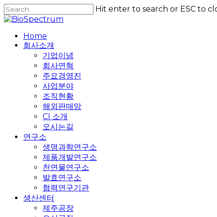
Skip
Hit enter to search or ESC to cl
to
Close
main
Search
content
Home
회사소개
기업이념
회사연혁
주요경영진
사업분야
조직현황
해외판매망
CI 소개
오시는길
연구소
생명과학연구소
제품개발연구소
천연물연구소
발효연구소
협력연구기관
생산센터
제주공장