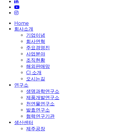
linkedin
youtube
instagram
Close
Home
Menu
회사소개
기업이념
회사연혁
주요경영진
사업분야
조직현황
해외판매망
CI 소개
오시는길
연구소
생명과학연구소
제품개발연구소
천연물연구소
발효연구소
협력연구기관
생산센터
제주공장