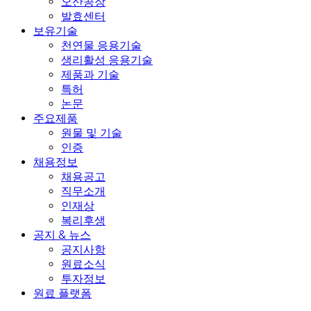
오산공장
발효센터
보유기술
천연물 응용기술
생리활성 응용기술
제품과 기술
특허
논문
주요제품
원물 및 기술
인증
채용정보
채용공고
직무소개
인재상
복리후생
공지 & 뉴스
공지사항
원료소식
투자정보
원료 플랫폼