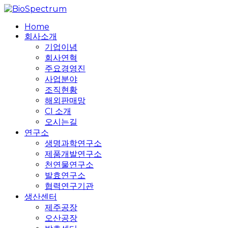
Skip
to
search
Menu
Home
main
회사소개
content
기업이념
회사연혁
주요경영진
사업분야
조직현황
해외판매망
CI 소개
오시는길
연구소
생명과학연구소
제품개발연구소
천연물연구소
발효연구소
협력연구기관
생산센터
제주공장
오산공장