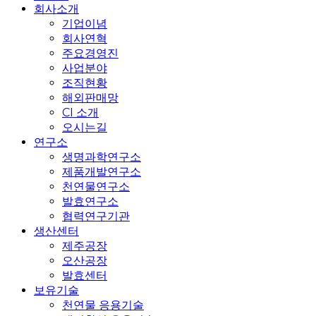
Menu
회사소개
기업이념
회사연혁
주요경영진
사업분야
조직현황
해외판매망
CI 소개
오시는길
연구소
생명과학연구소
제품개발연구소
천연물연구소
발효연구소
협력연구기관
생산센터
제주공장
오산공장
발효센터
보유기술
천연물 응용기술