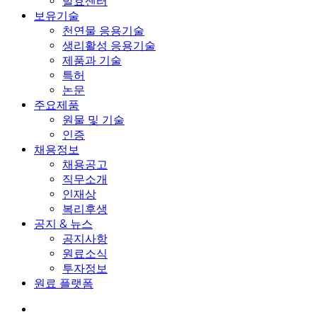
발효센터
보유기술
천연물 응용기술
생리활성 응용기술
제품과 기술
특허
논문
주요제품
원물 및 기술
인증
채용정보
채용공고
직무소개
인재상
복리후생
공지 & 뉴스
공지사항
원료소식
투자정보
원료 플랫폼
search