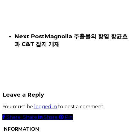
Next Post
Magnolia 추출물의 항염 항균효
과 C&T 잡지 게재
Leave a Reply
You must be
logged in
to post a comment.
Share
Share
Share
Share
Pin
INFORMATION