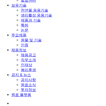
발효센터
보유기술
천연물 응용기술
생리활성 응용기술
제품과 기술
특허
논문
주요제품
원물 및 기술
인증
채용정보
채용공고
직무소개
인재상
복리후생
공지 & 뉴스
공지사항
원료소식
투자정보
원료 플랫폼
search