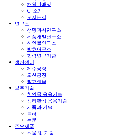
해외판매망
CI 소개
오시는길
연구소
생명과학연구소
제품개발연구소
천연물연구소
발효연구소
협력연구기관
생산센터
제주공장
오산공장
발효센터
보유기술
천연물 응용기술
생리활성 응용기술
제품과 기술
특허
논문
주요제품
원물 및 기술