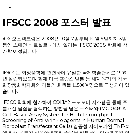
Menu
IFSCC 2008 포스터 발표
바이오스펙트럼은
2008
년
10
월
7
일부터
10
월
9
일까지
3
일
동안 스페인 바르셀로나에서 열리는
IFSCC 2008
학회에 참
가할 예정입니다
.
IFSCC는 화장품학에 관련하여 유일한 국제학술단체로 1959
년 설립되었으며 현재 미국 프랑스 일본 등 세계 37개의 각국
화장품화학자회와 이들의 회원들 11500여명으로 구성되어 있
습니다.
IFSCC
학회에 참가하여
COL1A2
프로모터 시스템을 통해 주
름개선 물질을 탐색하는 방법을 담은 포스터와
(MC-048: A
Cell-Based Assay System for High Throughput
Screening of Anti-wrinkle agents in Human Dermal
Fibroblast Transfectant Cells)
염증성 사이토카인
TNF-
α
에 의해 유도된 섬유아세포의 죽음을 억제하는 이소멘톤의 작