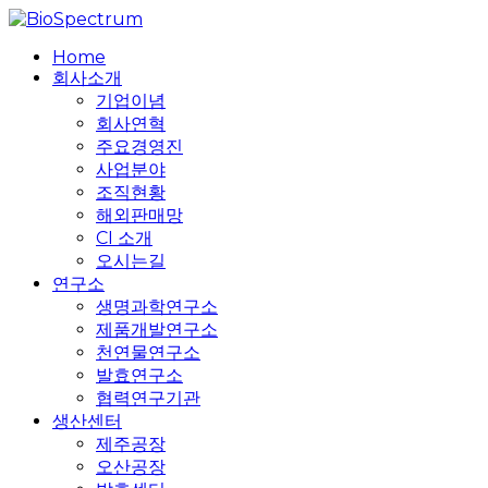
Skip
to
search
Menu
Home
main
회사소개
content
기업이념
회사연혁
주요경영진
사업분야
조직현황
해외판매망
CI 소개
오시는길
연구소
생명과학연구소
제품개발연구소
천연물연구소
발효연구소
협력연구기관
생산센터
제주공장
오산공장