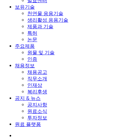
발효센터
보유기술
천연물 응용기술
생리활성 응용기술
제품과 기술
특허
논문
주요제품
원물 및 기술
인증
채용정보
채용공고
직무소개
인재상
복리후생
공지 & 뉴스
공지사항
원료소식
투자정보
원료 플랫폼
search