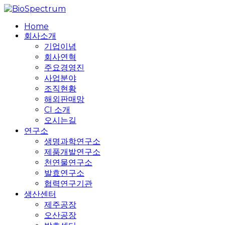
Skip
to
search
Menu
Home
main
회사소개
content
기업이념
회사연혁
주요경영진
사업분야
조직현황
해외판매망
CI 소개
오시는길
연구소
생명과학연구소
제품개발연구소
천연물연구소
발효연구소
협력연구기관
생산센터
제주공장
오산공장