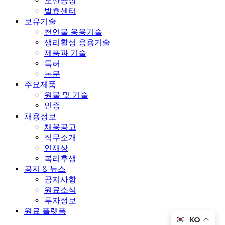
오산공장
발효센터
보유기술
천연물 응용기술
생리활성 응용기술
제품과 기술
특허
논문
주요제품
원물 및 기술
인증
채용정보
채용공고
직무소개
인재상
복리후생
공지 & 뉴스
공지사항
원료소식
투자정보
원료 플랫폼
KO