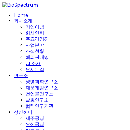
Skip
to
search
Menu
Home
main
회사소개
content
기업이념
회사연혁
주요경영진
사업분야
조직현황
해외판매망
CI 소개
오시는길
연구소
생명과학연구소
제품개발연구소
천연물연구소
발효연구소
협력연구기관
생산센터
제주공장
오산공장