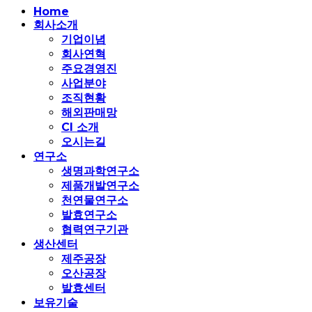
Close
Home
Menu
회사소개
기업이념
회사연혁
주요경영진
사업분야
조직현황
해외판매망
CI 소개
오시는길
연구소
생명과학연구소
제품개발연구소
천연물연구소
발효연구소
협력연구기관
생산센터
제주공장
오산공장
발효센터
보유기술