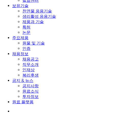
발효센터
보유기술
천연물 응용기술
생리활성 응용기술
제품과 기술
특허
논문
주요제품
원물 및 기술
인증
채용정보
채용공고
직무소개
인재상
복리후생
공지 & 뉴스
공지사항
원료소식
투자정보
원료 플랫폼
search