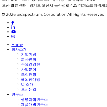
오산 발효 센터 : 경기도 오산시 독산성로 425 더퍼스트타워세교
© 2026 BioSpectrum. Corporation All Rights Reserved
facebook
linkedin
youtube
instagram
Close
Home
Menu
회사소개
기업이념
회사연혁
주요경영진
사업분야
조직현황
해외판매망
CI 소개
오시는길
연구소
생명과학연구소
제품개발연구소