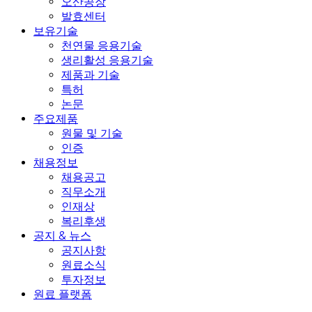
오산공장
발효센터
보유기술
천연물 응용기술
생리활성 응용기술
제품과 기술
특허
논문
주요제품
원물 및 기술
인증
채용정보
채용공고
직무소개
인재상
복리후생
공지 & 뉴스
공지사항
원료소식
투자정보
원료 플랫폼