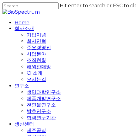
Skip
Hit enter to search or ESC to cl
to
Close
main
Search
content
Home
회사소개
기업이념
회사연혁
주요경영진
사업분야
조직현황
해외판매망
CI 소개
오시는길
연구소
생명과학연구소
제품개발연구소
천연물연구소
발효연구소
협력연구기관
생산센터
제주공장