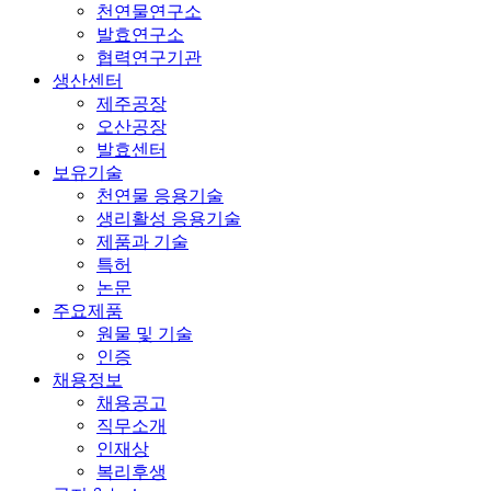
천연물연구소
발효연구소
협력연구기관
생산센터
제주공장
오산공장
발효센터
보유기술
천연물 응용기술
생리활성 응용기술
제품과 기술
특허
논문
주요제품
원물 및 기술
인증
채용정보
채용공고
직무소개
인재상
복리후생