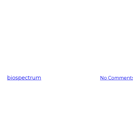
공지사항
스펙트럼, ‘글로벌 IP 스타기업
By
biospectrum
2017-04-11
11월 24th, 2025
No Comment