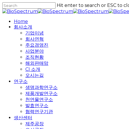
Skip
Hit enter to search or ESC to cl
to
Close
main
Search
content
Home
회사소개
기업이념
회사연혁
주요경영진
사업분야
조직현황
해외판매망
CI 소개
오시는길
연구소
생명과학연구소
제품개발연구소
천연물연구소
발효연구소
협력연구기관
생산센터
제주공장