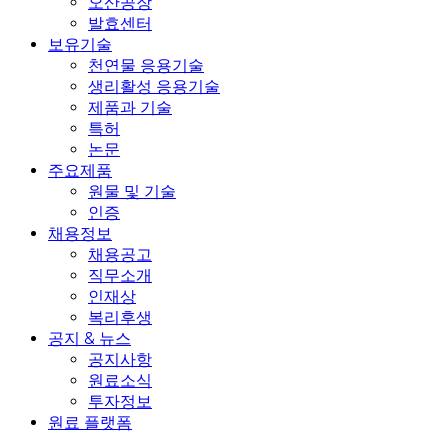
오산공장
발효센터
보유기술
천연물 응용기술
생리활성 응용기술
제품과 기술
특허
논문
주요제품
원물 및 기술
인증
채용정보
채용공고
직무소개
인재상
복리후생
공지 & 뉴스
공지사항
원료소식
투자정보
원료 플랫폼