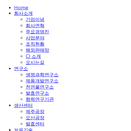
Close
Home
Menu
회사소개
기업이념
회사연혁
주요경영진
사업분야
조직현황
해외판매망
CI 소개
오시는길
연구소
생명과학연구소
제품개발연구소
천연물연구소
발효연구소
협력연구기관
생산센터
제주공장
오산공장
발효센터
보유기술