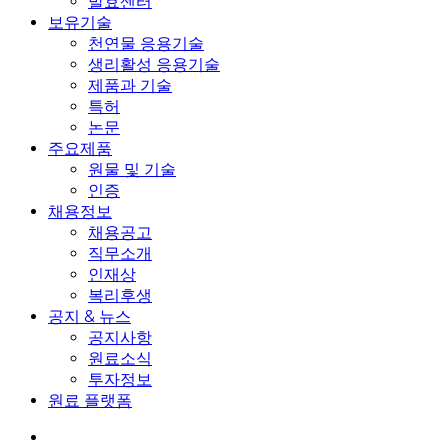
발효센터
보유기술
천연물 응용기술
생리활성 응용기술
제품과 기술
특허
논문
주요제품
원물 및 기술
인증
채용정보
채용공고
직무소개
인재상
복리후생
공지 & 뉴스
공지사항
원료소식
투자정보
원료 플랫폼
search