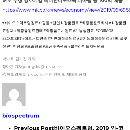
허로 무장 강소기업 메디안디노스틱·더마랩 등 100억 매출
https://www.mk.co.kr/news/economy/view/2019/09/698
#바이오스펙트럼원료쇼핑몰 #천연화장품원료 #화장품원료회사 #화장품원
료업체 #화장품원료판매 #화장품고시원료 #기능성원료 #COSMOS
#ECOCERT #에코서트인증 #천연화장품원료 #유기농화장품원료 #안티폴루
션 #미백원료 #보습원료 #모공수축원료 #블루라이트차단원료
박수호, 김기진 기자
정다운 기자 jeongdw@mk.co.kr
ⓒ 매일경제 & mk.co.kr, 무단 전재 및 재배포 금지
biospectrum
Previous Post
바이오스펙트럼, 2019 인-코