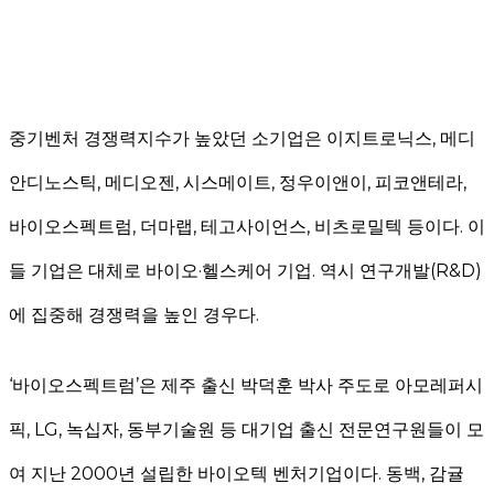
중기벤처
경쟁력지수가 높았던 소기업은
이지트로닉스
,
메디
안디노스틱
,
메디오젠
,
시스메이트
,
정우이앤이
,
피코앤테라
,
바이오스펙트럼
,
더마랩
,
테고사이언스
,
비츠로밀텍
등이다
.
이
들 기업은 대체로 바이오
·
헬스케어 기업
.
역시 연구개발
(
R&D)
에 집중해 경쟁력을 높인 경우다
.
‘
바이오스펙트럼’은
제주 출신 박덕훈 박사 주도로 아모레퍼시
픽
,
LG,
녹십자
,
동부기술원
등 대기업 출신 전문연구원들이 모
여 지난
2000
년 설립한
바이오텍
벤처기업이다
.
동백
,
감귤