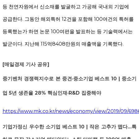
등 천연자원에서 신소재를 발굴하고 가공해 국내외 기업에
공급한다
.
그동안 해외특허
12
건을 포함해
100
여건의 특허를
등록했는가 하면 논문
100
여편을
발표하는 등 기술력에서는
발군이다
.
지난해
115
억
8408
만원의 매출액을 기록했다
.
[매일경제 기사 공유]
중기벤처 경쟁력지수로 본 중견·중소기업 베스트 10 | 중소기
업 5년 생존율 28% 핵심인재·R&D 집중해야
https://www.mk.co.kr/news/economy/view/2019/09/698
기업가정신 우수한 소기업 베스트 10 | 작은 고추가 맵다…특