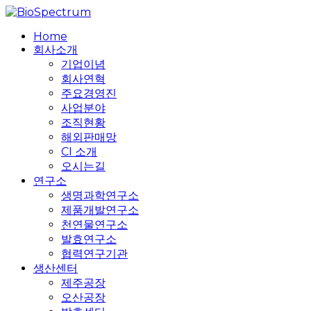
Skip
to
search
Menu
Home
main
회사소개
content
기업이념
회사연혁
주요경영진
사업분야
조직현황
해외판매망
CI 소개
오시는길
연구소
생명과학연구소
제품개발연구소
천연물연구소
발효연구소
협력연구기관
생산센터
제주공장
오산공장