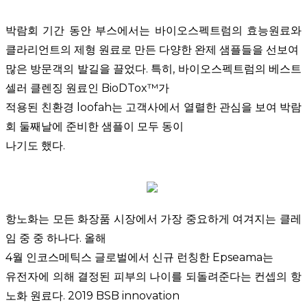
박람회 기간 동안 부스에서는 바이오스펙트럼의 효능원료와
클라리언트의 제형 원료로 만든 다양한 완제 샘플들을 선보여
많은 방문객의 발길을 끌었다
.
특히
,
바이오스펙트럼의 베스트
셀러 클렌징 원료인
BioDTox™
가
적용된 친환경
loofah
는 고객사에서 열렬한 관심을 보여 박람
회 둘째날에 준비한 샘플이 모두 동이
나기도 했다
.
항노화는 모든 화장품 시장에서 가장 중요하게 여겨지는 클레
임 중 중 하나다
.
올해
4
월 인코스메틱스 글로벌에서 신규 런칭한
Epseama
는
유전자에 의해 결정된 피부의 나이를 되돌려준다는 컨셉의 항
노화 원료다
. 2019 BSB innovation