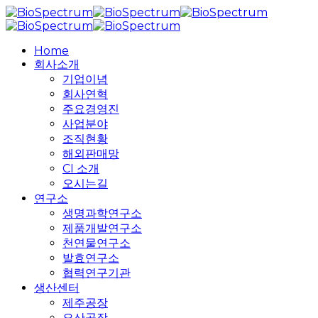
Skip
to
main
search
Menu
Home
content
회사소개
기업이념
회사연혁
주요경영진
사업분야
조직현황
해외판매망
CI 소개
오시는길
연구소
생명과학연구소
제품개발연구소
천연물연구소
발효연구소
협력연구기관
생산센터
제주공장
오산공장