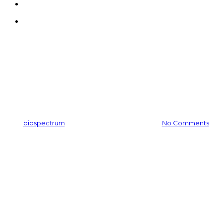
search
Menu
공지사항
바이오스펙트럼, 2019 인-코스
메틱스 아시아 참석
By
biospectrum
2019-11-27
11월 24th, 2025
No Comments