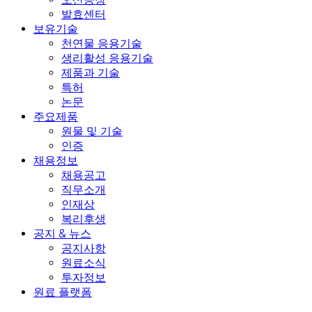
발효센터
보유기술
천연물 응용기술
생리활성 응용기술
제품과 기술
특허
논문
주요제품
원물 및 기술
인증
채용정보
채용공고
직무소개
인재상
복리후생
공지 & 뉴스
공지사항
원료소식
투자정보
원료 플랫폼