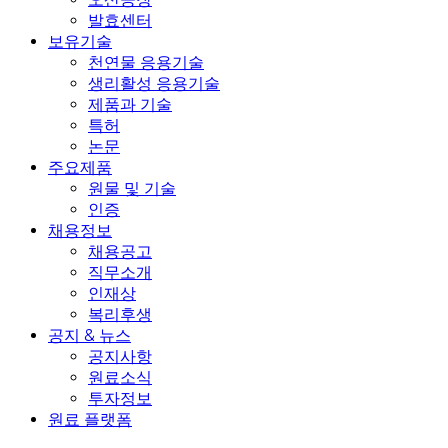
발효센터
보유기술
천연물 응용기술
생리활성 응용기술
제품과 기술
특허
논문
주요제품
원물 및 기술
인증
채용정보
채용공고
직무소개
인재상
복리후생
공지 & 뉴스
공지사항
원료소식
투자정보
원료 플랫폼