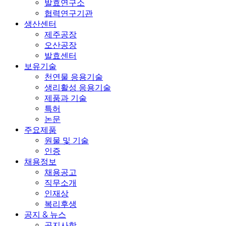
발효연구소
협력연구기관
생산센터
제주공장
오산공장
발효센터
보유기술
천연물 응용기술
생리활성 응용기술
제품과 기술
특허
논문
주요제품
원물 및 기술
인증
채용정보
채용공고
직무소개
인재상
복리후생
공지 & 뉴스
공지사항