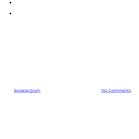
search
Menu
공지사항
천혜 제주서 자란 천연 원료로
‘美’ 창출
By
biospectrum
2018-11-27
11월 24th, 2025
No Comments