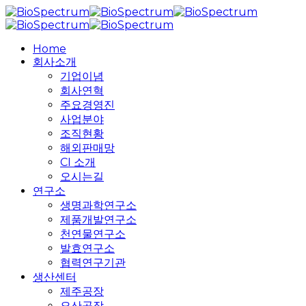
Skip
to
main
search
Menu
Home
content
회사소개
기업이념
회사연혁
주요경영진
사업분야
조직현황
해외판매망
CI 소개
오시는길
연구소
생명과학연구소
제품개발연구소
천연물연구소
발효연구소
협력연구기관
생산센터
제주공장
오산공장