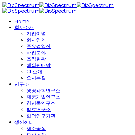
Skip
to
main
search
Menu
Home
content
회사소개
기업이념
회사연혁
주요경영진
사업분야
조직현황
해외판매망
CI 소개
오시는길
연구소
생명과학연구소
제품개발연구소
천연물연구소
발효연구소
협력연구기관
생산센터
제주공장
오산공장