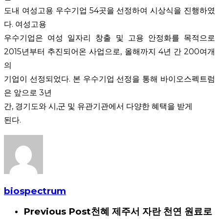
도내 여성고용 우수기업
54
곳을 선정하여 시상식을 진행하였
다
.
여성고용
우수기업은 여성 일자리 창출 및 고용 안정화를 목적으로
2015
년부터 추진되어온 사업으로
,
올해까지
4
년 간
200
여개
의
기업이 선정되었다
.
본 우수기업 선정을 통해 바이오스펙트럼
은 앞으로
3
년
간
,
경기도와 시
,
군 및 유관기관에서 다양한 혜택을 받게
된다
.
biospectrum
Previous Post
천혜 제주서 자란 천연 원료로