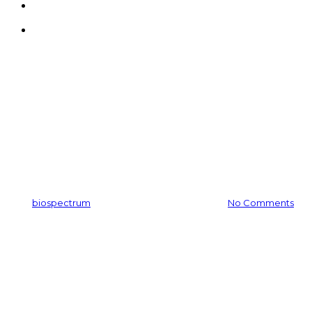
search
Menu
공지사항
바이오스펙트럼, 경기도 여성
고용 우수기업 선정
By
biospectrum
2018-11-27
11월 24th, 2025
No Comments