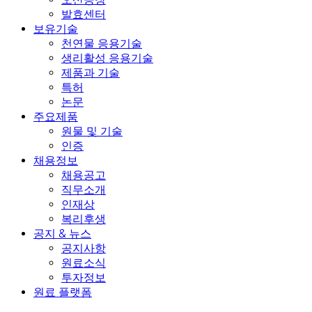
발효센터
보유기술
천연물 응용기술
생리활성 응용기술
제품과 기술
특허
논문
주요제품
원물 및 기술
인증
채용정보
채용공고
직무소개
인재상
복리후생
공지 & 뉴스
공지사항
원료소식
투자정보
원료 플랫폼