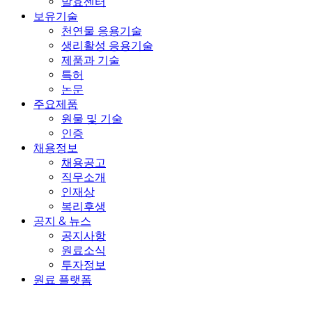
발효센터
보유기술
천연물 응용기술
생리활성 응용기술
제품과 기술
특허
논문
주요제품
원물 및 기술
인증
채용정보
채용공고
직무소개
인재상
복리후생
공지 & 뉴스
공지사항
원료소식
투자정보
원료 플랫폼