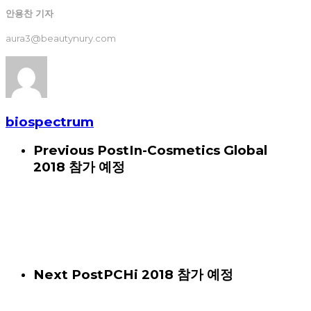
안용찬 기자
aura3@beautynury.com
biospectrum
Previous Post
In-Cosmetics Global
2018 참가 예정
Next Post
PCHi 2018 참가 예정