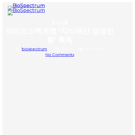
Skip
to
search
Menu
main
content
공지사항
바이오스펙트럼 ‘지식재산 경영인
증’ 획득
By
biospectrum
2018-03-16
11월 24th, 2025
No Comments