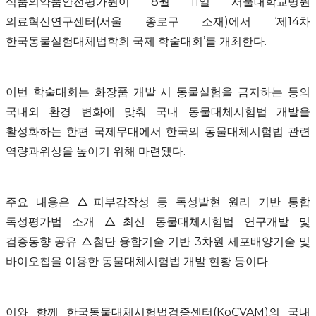
식품의약품안전평가원이
8
월
11
일 서울대학교병원
의료혁신연구센터
(
서울 종로구 소재
)
에서 ‘제
14
차
한국동물실험대체법학회 국제 학술대회’를 개최한다
.
이번 학술대회는 화장품 개발 시 동물실험을 금지하는 등의
국내외 환경 변화에 맞춰 국내 동물대체시험법 개발을
활성화하는 한편 국제무대에서 한국의 동물대체시험법 관련
역량과위상을 높이기 위해 마련됐다
.
주요 내용은 △피부감작성 등 독성발현 원리 기반 통합
독성평가법 소개 △최신 동물대체시험법 연구개발 및
검증동향 공유 △첨단 융합기술 기반
3
차원 세포배양기술 및
바이오칩을 이용한 동물대체시험법 개발 현황 등이다
.
이와 함께 한국동물대체시험법검증센터
(KoCVAM)
의 국내