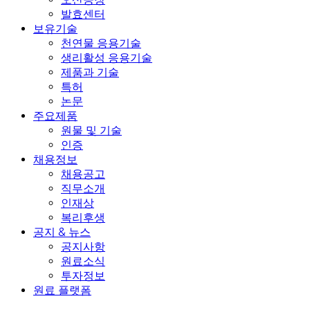
발효센터
보유기술
천연물 응용기술
생리활성 응용기술
제품과 기술
특허
논문
주요제품
원물 및 기술
인증
채용정보
채용공고
직무소개
인재상
복리후생
공지 & 뉴스
공지사항
원료소식
투자정보
원료 플랫폼