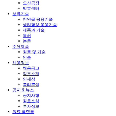
오산공장
발효센터
보유기술
천연물 응용기술
생리활성 응용기술
제품과 기술
특허
논문
주요제품
원물 및 기술
인증
채용정보
채용공고
직무소개
인재상
복리후생
공지 & 뉴스
공지사항
원료소식
투자정보
원료 플랫폼