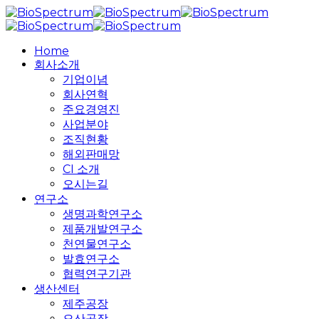
Skip
to
main
search
Menu
Home
content
회사소개
기업이념
회사연혁
주요경영진
사업분야
조직현황
해외판매망
CI 소개
오시는길
연구소
생명과학연구소
제품개발연구소
천연물연구소
발효연구소
협력연구기관
생산센터
제주공장
오산공장