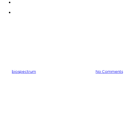
search
Menu
공지사항
한국, 동물대체시험법 글로벌
리딩 국가 도약
By
biospectrum
2017-08-04
11월 24th, 2025
No Comments