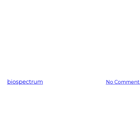
공지사항
 방부제 들어간 ‘천연샴푸’ 출시
By
biospectrum
2017-05-19
11월 24th, 2025
No Comment