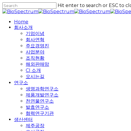
Skip
Hit enter to search or ESC to cl
to
Close
main
Search
content
Home
회사소개
기업이념
회사연혁
주요경영진
사업분야
조직현황
해외판매망
CI 소개
오시는길
연구소
생명과학연구소
제품개발연구소
천연물연구소
발효연구소
협력연구기관
생산센터
제주공장