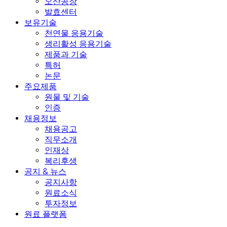
오산공장
발효센터
보유기술
천연물 응용기술
생리활성 응용기술
제품과 기술
특허
논문
주요제품
원물 및 기술
인증
채용정보
채용공고
직무소개
인재상
복리후생
공지 & 뉴스
공지사항
원료소식
투자정보
원료 플랫폼