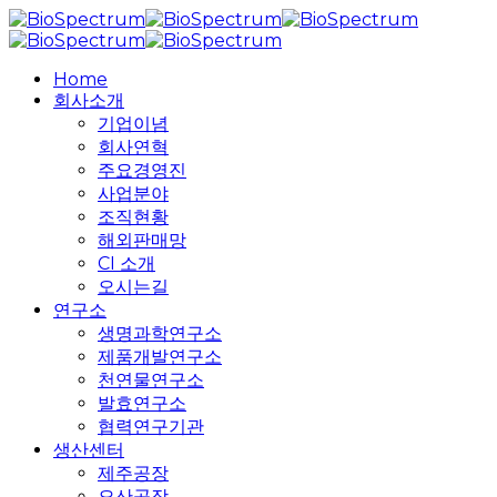
Skip
to
main
search
Menu
Home
content
회사소개
기업이념
회사연혁
주요경영진
사업분야
조직현황
해외판매망
CI 소개
오시는길
연구소
생명과학연구소
제품개발연구소
천연물연구소
발효연구소
협력연구기관
생산센터
제주공장
오산공장