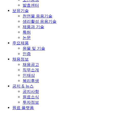
발효센터
보유기술
천연물 응용기술
생리활성 응용기술
제품과 기술
특허
논문
주요제품
원물 및 기술
인증
채용정보
채용공고
직무소개
인재상
복리후생
공지 & 뉴스
공지사항
원료소식
투자정보
원료 플랫폼