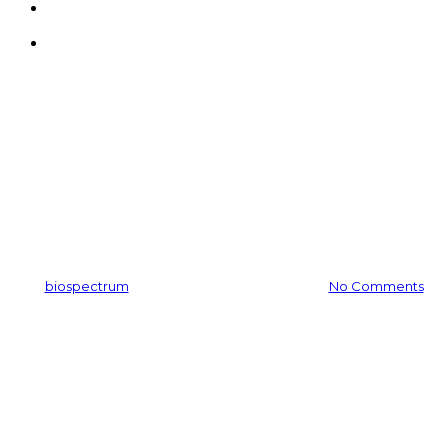
search
Menu
공지사항
” in-cosmetics global in
London 2017″ 참가 예정
By
biospectrum
2017-03-21
11월 24th, 2025
No Comments