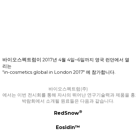
바이오스펙트럼이
2017
년
4
월
4
일
~6
일까지 영국 런던
에서
열
리는
“
in-cosmetics global in London 2017″
에
참가합
니다
.
바이오스펙트럼
(
주
)
에서는
이번
전시회를
통해
자사의
뛰어난
연구기술력과
제품을
홍
박람회에서
소개될
원료들은
다음과
같습니다
.
®
RedSnow
Eosidin™