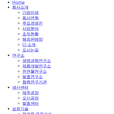
Close
Home
Menu
회사소개
기업이념
회사연혁
주요경영진
사업분야
조직현황
해외판매망
CI 소개
오시는길
연구소
생명과학연구소
제품개발연구소
천연물연구소
발효연구소
협력연구기관
생산센터
제주공장
오산공장
발효센터
보유기술