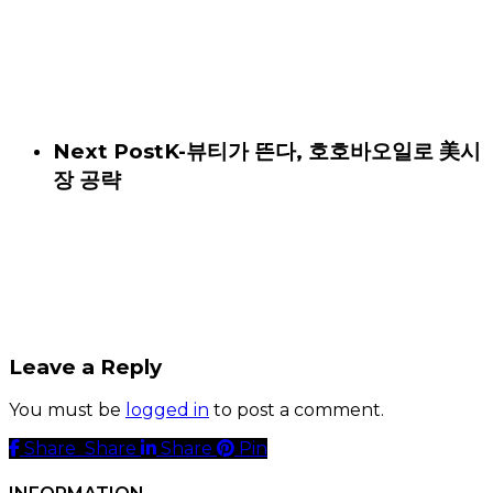
Next Post
K-뷰티가 뜬다, 호호바오일로 美시
장 공략
Leave a Reply
You must be
logged in
to post a comment.
Share
Share
Share
Share
Pin