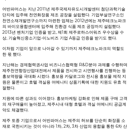
어반파머스는 지난 2011년 제주국제자유도시개발센터 첨단과학기술
단지에 입주해 천연화장품 제조 공장을 설립했다. 기업부설연구소인
천연소재개발연구소까지 마련한 업체는 2012년에는 제주테크노파크
의 바이오융합센터에 입주해 친환경 식품 제조 공장까지 설립했다.
2013년 벤처기업 인증을 받고, 제1회 제주로하스어워즈 우수상을 수
상, 기술혁신중소기업-이노비즈 기업 A등급 인증을 받기도 했다.
이처럼 기업이 앞으로 나아갈 수 있기까지 제주테크노파크의 역할도
한 몫 했다.
지난해는 경제협력권사업 비즈니스협력형 R&D분야 과제를 수행하며
제주천연향장산업대전에서 제품을 전시하고 시연행사를 진행하는 등
홍보역량을 극대화 시켰다. 홍보용 카달로그와 전시용 홍보물 제작 지
원은 물론이고 호텔 객실용 어메니티 상품기획에 대한 지원도 유효 적
절했다.
지원에 따른 성과도 이어졌다. 홍보마케팅 강화로 인해 제품 구매 고객
의 재구매율이 높아졌고, 제주시내 대형 호텔과 객실 어메니티 공급계
약도 체결했다.
제주 토종 기업으로서 어반파머스는 제주의 허브를 단순히 화장품 소
재로 국한시키는 것이 아니라 1차, 2차, 3차 산업의 융합을 통한 6차 산