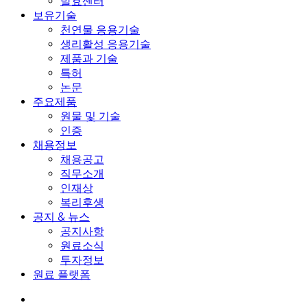
발효센터
보유기술
천연물 응용기술
생리활성 응용기술
제품과 기술
특허
논문
주요제품
원물 및 기술
인증
채용정보
채용공고
직무소개
인재상
복리후생
공지 & 뉴스
공지사항
원료소식
투자정보
원료 플랫폼
search