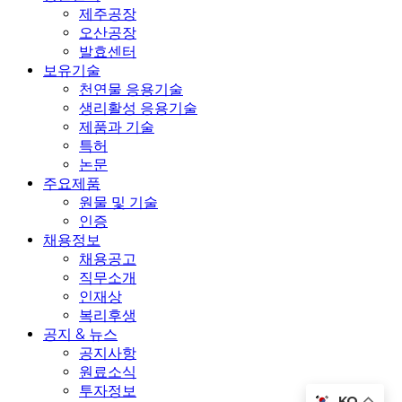
제주공장
오산공장
발효센터
보유기술
천연물 응용기술
생리활성 응용기술
제품과 기술
특허
논문
주요제품
원물 및 기술
인증
채용정보
채용공고
직무소개
인재상
복리후생
공지 & 뉴스
공지사항
원료소식
투자정보
KO