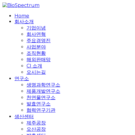
Skip
to
search
Menu
Home
main
회사소개
content
기업이념
회사연혁
주요경영진
사업분야
조직현황
해외판매망
CI 소개
오시는길
연구소
생명과학연구소
제품개발연구소
천연물연구소
발효연구소
협력연구기관
생산센터
제주공장
오산공장