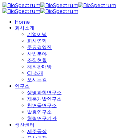
Skip
to
main
search
Menu
Home
content
회사소개
기업이념
회사연혁
주요경영진
사업분야
조직현황
해외판매망
CI 소개
오시는길
연구소
생명과학연구소
제품개발연구소
천연물연구소
발효연구소
협력연구기관
생산센터
제주공장
오산공장