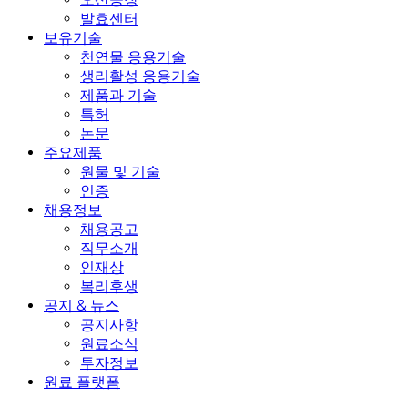
발효센터
보유기술
천연물 응용기술
생리활성 응용기술
제품과 기술
특허
논문
주요제품
원물 및 기술
인증
채용정보
채용공고
직무소개
인재상
복리후생
공지 & 뉴스
공지사항
원료소식
투자정보
원료 플랫폼