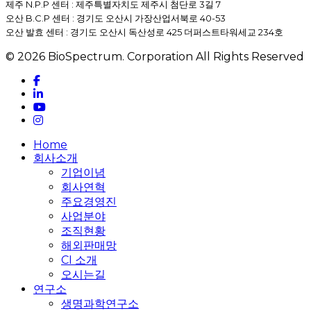
제주 N.P.P 센터 : 제주특별자치도 제주시 첨단로 3길 7
오산 B.C.P 센터 : 경기도 오산시 가장산업서북로 40-53
오산 발효 센터 : 경기도 오산시 독산성로 425 더퍼스트타워세교 234호
© 2026 BioSpectrum. Corporation All Rights Reserved
facebook
linkedin
youtube
instagram
Close
Home
Menu
회사소개
기업이념
회사연혁
주요경영진
사업분야
조직현황
해외판매망
CI 소개
오시는길
연구소
생명과학연구소