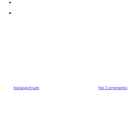
search
Menu
공지사항
바이오스펙트럼, 2015 ASCS
in Australia 참가
By
biospectrum
2016-12-13
11월 24th, 2025
No Comments