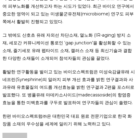
여 피부노화를 개선하고자 하는 시도가 있었다. 최근 바이오 연구에서
중요한 영역이 되고 있는 미생물군유전체(microbiome) 연구도 피부
쪽에서 활발히 진행되고 있었다.
그 밖에도 산호초 유래 자외선 차단소재, 열노화 (IR-aging) 방지 소
재, 세포간 커뮤니케이션 통로인 ‘gap junction’을 활성화할 수 있는
소재, 줄기세포 유래 펩타이드 소재, 캘러스 소재 등 최신기술과 결합
한 다양한 소재들이 소개되어 참석자들의 관심을 끌었다.
활발한 연구활동을 벌이고 있는 바이오스펙트럼은 미성숙감귤유래 시
네프린(Synephrine)의 알러지 피부 개선 효과를 밝힌 연구결과와 사
과유래 유효물질의 여드름 개선효능을 밝힌 연구결과 2편을 포스터로
발표했다. 또 병풀유래 마데카소사이드(madecassoside)의 항염증
효능을 통한 미백효과를 구두로 발표하여 연구자들의 관심이 쏠렸다.
한편 바이오스펙트럼㈜은 대한민국 대표 원료 전문기업으로 한국 화
장품 소재의 우수성을 세계에 알리기 위해 노력하고 있다.