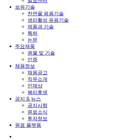
발효센터
보유기술
천연물 응용기술
생리활성 응용기술
제품과 기술
특허
논문
주요제품
원물 및 기술
인증
채용정보
채용공고
직무소개
인재상
복리후생
공지 & 뉴스
공지사항
원료소식
투자정보
원료 플랫폼
search