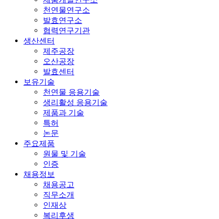
천연물연구소
발효연구소
협력연구기관
생산센터
제주공장
오산공장
발효센터
보유기술
천연물 응용기술
생리활성 응용기술
제품과 기술
특허
논문
주요제품
원물 및 기술
인증
채용정보
채용공고
직무소개
인재상
복리후생