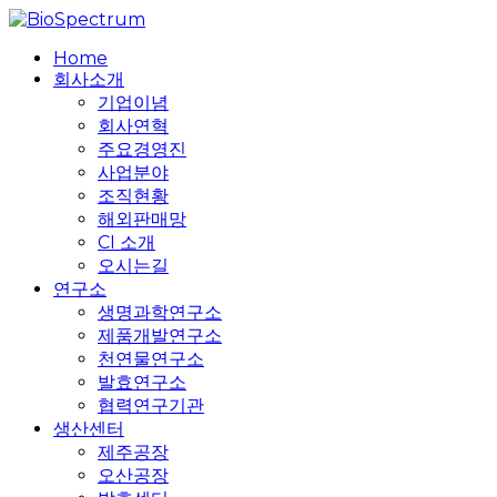
Skip
to
search
Menu
Home
main
회사소개
content
기업이념
회사연혁
주요경영진
사업분야
조직현황
해외판매망
CI 소개
오시는길
연구소
생명과학연구소
제품개발연구소
천연물연구소
발효연구소
협력연구기관
생산센터
제주공장
오산공장