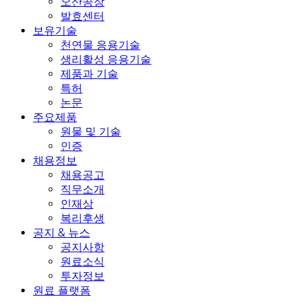
오산공장
발효센터
보유기술
천연물 응용기술
생리활성 응용기술
제품과 기술
특허
논문
주요제품
원물 및 기술
인증
채용정보
채용공고
직무소개
인재상
복리후생
공지 & 뉴스
공지사항
원료소식
투자정보
원료 플랫폼