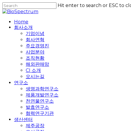
Skip
Hit enter to search or ESC to cl
to
Close
main
Search
content
Home
회사소개
기업이념
회사연혁
주요경영진
사업분야
조직현황
해외판매망
CI 소개
오시는길
연구소
생명과학연구소
제품개발연구소
천연물연구소
발효연구소
협력연구기관
생산센터
제주공장