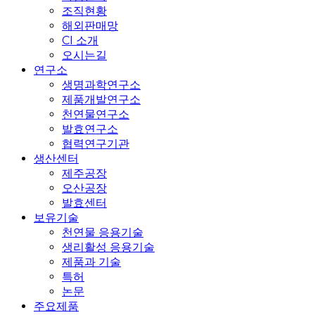
조직현황
해외판매망
CI 소개
오시는길
연구소
생명과학연구소
제품개발연구소
천연물연구소
발효연구소
협력연구기관
생산센터
제주공장
오산공장
발효센터
보유기술
천연물 응용기술
생리활성 응용기술
제품과 기술
특허
논문
주요제품