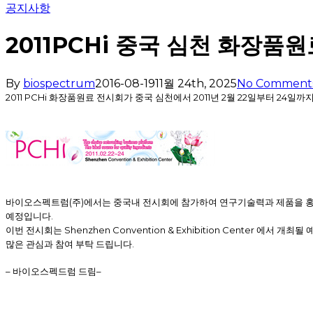
공지사항
2011PCHi 중국 심천 화장품
By
biospectrum
2016-08-19
11월 24th, 2025
No Comment
2011 PCHi
화장품원료 전시회가 중국 심천에서
2011
년
2
월
22
일부터
24
일까지
바이오스펙트럼
(
주
)
에서는
중국내
전시회에 참가하여 연구기술력과 제품을 홍
예정입니다
.
이번 전시회는
Shenzhen Convention & Exhibition Center
에서 개최될 
많은 관심과 참여 부탁 드립니다
.
–
바이오스펙드럼 드림
–