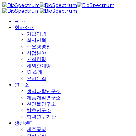
Skip
to
main
search
Menu
Home
content
회사소개
기업이념
회사연혁
주요경영진
사업분야
조직현황
해외판매망
CI 소개
오시는길
연구소
생명과학연구소
제품개발연구소
천연물연구소
발효연구소
협력연구기관
생산센터
제주공장
오산공장