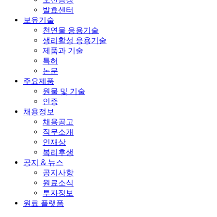
발효센터
보유기술
천연물 응용기술
생리활성 응용기술
제품과 기술
특허
논문
주요제품
원물 및 기술
인증
채용정보
채용공고
직무소개
인재상
복리후생
공지 & 뉴스
공지사항
원료소식
투자정보
원료 플랫폼