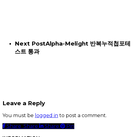
Next Post
Alpha-Melight 반복누적첩포테
스트 통과
Leave a Reply
You must be
logged in
to post a comment.
Share
Share
Share
Share
Pin