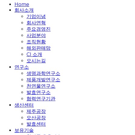
Close
Home
Menu
회사소개
기업이념
회사연혁
주요경영진
사업분야
조직현황
해외판매망
CI 소개
오시는길
연구소
생명과학연구소
제품개발연구소
천연물연구소
발효연구소
협력연구기관
생산센터
제주공장
오산공장
발효센터
보유기술