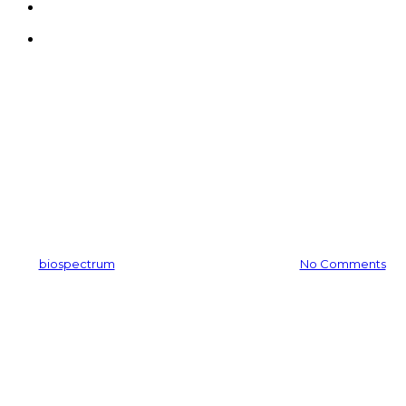
search
Menu
공지사항
In-Cosmetics Asia 2009 전
시회 후기
By
biospectrum
2016-08-19
11월 24th, 2025
No Comments