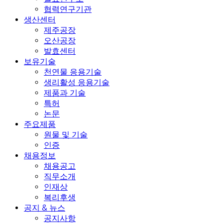
협력연구기관
생산센터
제주공장
오산공장
발효센터
보유기술
천연물 응용기술
생리활성 응용기술
제품과 기술
특허
논문
주요제품
원물 및 기술
인증
채용정보
채용공고
직무소개
인재상
복리후생
공지 & 뉴스
공지사항