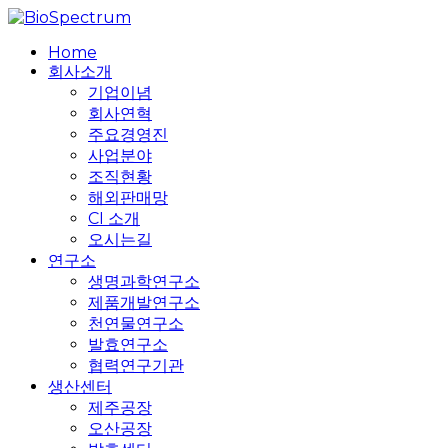
Skip
to
search
Menu
Home
main
회사소개
content
기업이념
회사연혁
주요경영진
사업분야
조직현황
해외판매망
CI 소개
오시는길
연구소
생명과학연구소
제품개발연구소
천연물연구소
발효연구소
협력연구기관
생산센터
제주공장
오산공장