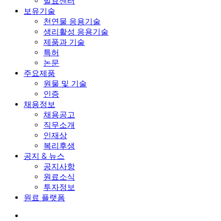
발효센터
보유기술
천연물 응용기술
생리활성 응용기술
제품과 기술
특허
논문
주요제품
원물 및 기술
인증
채용정보
채용공고
직무소개
인재상
복리후생
공지 & 뉴스
공지사항
원료소식
투자정보
원료 플랫폼
search