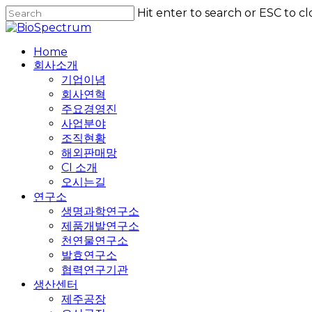
Skip
Hit enter to search or ESC to cl
to
Close
main
Search
content
Home
회사소개
기업이념
회사연혁
주요경영진
사업분야
조직현황
해외판매망
CI 소개
오시는길
연구소
생명과학연구소
제품개발연구소
천연물연구소
발효연구소
협력연구기관
생산센터
제주공장