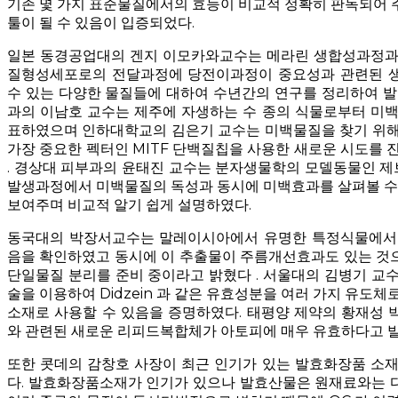
기존 몇 가지 표준물질에서의 효능이 비교적 정확히 판독되어 
툴이 될 수 있음이 입증되었다.
일본 동경공업대의 겐지 이모카와교수는 메라린 생합성과정과
질형성세포로의 전달과정에 당전이과정이 중요성과 관련된 
수 있는 다양한 물질들에 대하여 수년간의 연구를 정리하여 발
과의 이남호 교수는 제주에 자생하는 수 종의 식물로부터 미백
표하였으며 인하대학교의 김은기 교수는 미백물질을 찾기 위해
가장 중요한 펙터인 MITF 단백질칩을 사용한 새로운 시도를 
. 경상대 피부과의 윤태진 교수는 분자생물학의 모델동물인 
발생과정에서 미백물질의 독성과 동시에 미백효과를 살펴볼 수 
보여주며 비교적 알기 쉽게 설명하였다.
동국대의 박장서교수는 말레이시아에서 유명한 특정식물에서
음을 확인하였고 동시에 이 추출물이 주름개선효과도 있는 것
단일물질 분리를 준비 중이라고 밝혔다 . 서울대의 김병기 교
술을 이용하여 Didzein 과 같은 유효성분을 여러 가지 유도
소재로 사용할 수 있음을 증명하였다. 태평양 제약의 황재성 
와 관련된 새로운 리피드복합체가 아토피에 매우 유효하다고 
또한 콧데의 감창호 사장이 최근 인기가 있는 발효화장품 소재
다. 발효화장품소재가 인기가 있으나 발효산물은 원재료와는 