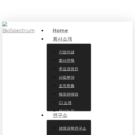
Skip
to
main
Home
content
회사소개
기업이념
회사연혁
주요경영진
사업분야
조직현황
해외판매망
CI 소개
오시는길
연구소
생명과학연구소