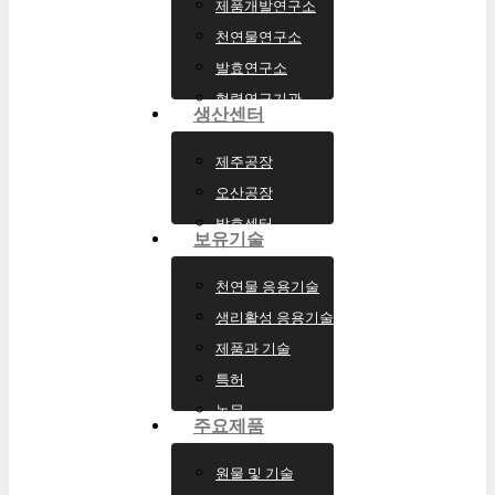
제품개발연구소
천연물연구소
발효연구소
협력연구기관
생산센터
제주공장
오산공장
발효센터
보유기술
Menu
s
천연물 응용기술
생리활성 응용기술
제품과 기술
특허
논문
주요제품
원물 및 기술