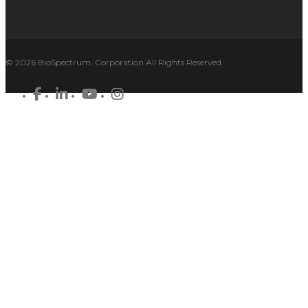
© 2026 BioSpectrum. Corporation All Rights Reserved
facebook
linkedin
youtube
instagram