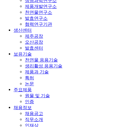
생명과학연구소
제품개발연구소
천연물연구소
발효연구소
협력연구기관
생산센터
제주공장
오산공장
발효센터
보유기술
천연물 응용기술
생리활성 응용기술
제품과 기술
특허
논문
주요제품
원물 및 기술
인증
채용정보
채용공고
직무소개
인재상