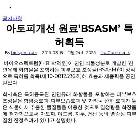
Menu
공지사항
아토피개선 원료’BSASM’ 특
허획득
By
biospectrum
2016-08-19
11월 24th, 2025
No Comments
바이오스펙트럼(대표 박덕훈)이 천연 식물성분로 개발한 ‘천
연유래 화합물을 포함하는 피부보호 조성물(BSASM)’이 정식
으로 특허를 획득(제 10-0812596호)해 효능과 제품력을 공인
받았다.
회사측은 특허등록된 천연유래 화합물을 포함하는 피부보호
조성물은 항염증효과, 피부보습효과 및 가려움 완화 효과가 높
은 식물에서 추출한 물질들을 이용한 것으로 일정량을 화장품
에 첨가함으로써 아토피, 여드름, 지루, 건선 등의 염증성 피부
질환 진정효과가 있다고 설명했다.