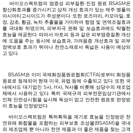
바이오스펙트럼의 염증성 피부질환 진정 원료 BSASM은
항산화효과를 증가시키고 상처 개선 효과가 있는 제주 병풀의
아시아티고사이드가 주성분이다. 또한 로즈마리, 카모마일, 호
장, 감초, 황금, 녹차 추출물을 가미하여 항염 및 면역조절효과
를 극대화 하였으며, 피부자극 완화 및 보습효과에도 탁월한
효능을 제공한다. 따라서 아토피 등과 같은 피부염증질환 개선
에 도움을 주는 동시에 보습효과, 가려움증 개선효과 및 피부
장벽보호 효과가 뛰어나 천연소재로서 폭넓은 사용이 예상되
고 있다.
BSASM은 이미 국제화장품원료협회(CTFA)로부터 화장품
원료로 등재되어 현재 미국, 유럽 등에 수출되고 있다. 또한 국
내에서도 대기업인 S사, H사, N사를 비롯해 상당수의 제조업
체에서 사용하고 있다. 특히 국제규격 피부전문임상기관에서
인체 안전성시험을 실시해 독성이 없고 안전한 원료로 판정받
아 효능을 인정받았다.
바이오스펙트럼은 특허획득을 계기로 효능을 인정받은 천
연유래 화합물을 포함하는 피부보호 조성물(BSASM)을 국내
외 제조업체 뿐 아니라 천연 제품과 더 좋은 제품을 찾는 고객