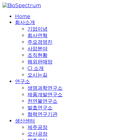
Skip
to
search
Menu
Home
main
회사소개
content
기업이념
회사연혁
주요경영진
사업분야
조직현황
해외판매망
CI 소개
오시는길
연구소
생명과학연구소
제품개발연구소
천연물연구소
발효연구소
협력연구기관
생산센터
제주공장
오산공장