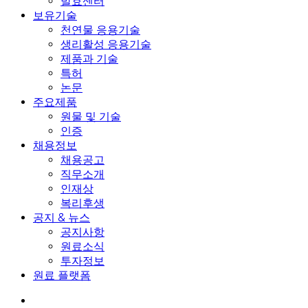
발효센터
보유기술
천연물 응용기술
생리활성 응용기술
제품과 기술
특허
논문
주요제품
원물 및 기술
인증
채용정보
채용공고
직무소개
인재상
복리후생
공지 & 뉴스
공지사항
원료소식
투자정보
원료 플랫폼
search