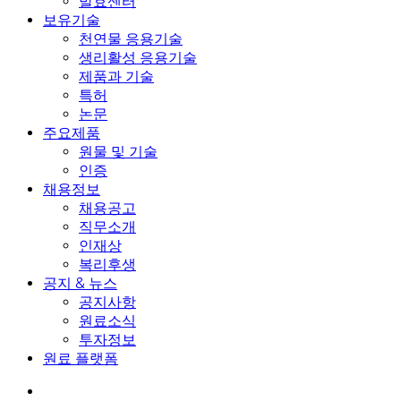
발효센터
보유기술
천연물 응용기술
생리활성 응용기술
제품과 기술
특허
논문
주요제품
원물 및 기술
인증
채용정보
채용공고
직무소개
인재상
복리후생
공지 & 뉴스
공지사항
원료소식
투자정보
원료 플랫폼
search