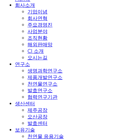
Menu
회사소개
기업이념
회사연혁
주요경영진
사업분야
조직현황
해외판매망
CI 소개
오시는길
연구소
생명과학연구소
제품개발연구소
천연물연구소
발효연구소
협력연구기관
생산센터
제주공장
오산공장
발효센터
보유기술
천연물 응용기술