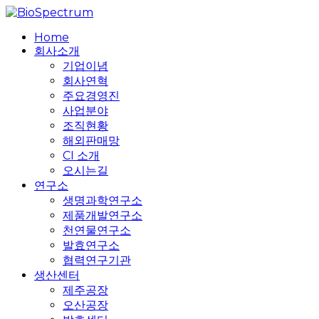
Skip
to
search
Menu
Home
main
회사소개
content
기업이념
회사연혁
주요경영진
사업분야
조직현황
해외판매망
CI 소개
오시는길
연구소
생명과학연구소
제품개발연구소
천연물연구소
발효연구소
협력연구기관
생산센터
제주공장
오산공장