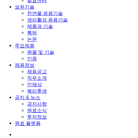
발효센터
보유기술
천연물 응용기술
생리활성 응용기술
제품과 기술
특허
논문
주요제품
원물 및 기술
인증
채용정보
채용공고
직무소개
인재상
복리후생
공지 & 뉴스
공지사항
원료소식
투자정보
원료 플랫폼
search