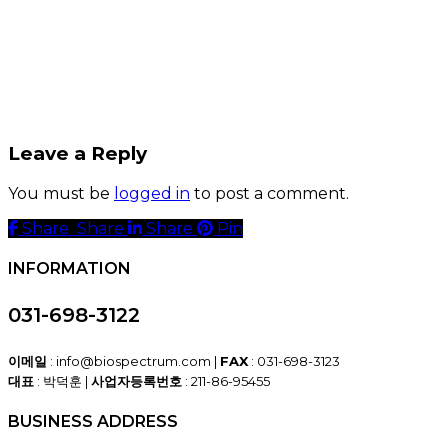
Leave a Reply
You must be
logged in
to post a comment.
Share
Share
Share
Share
Pin
INFORMATION
031-698-3122
이메일
: info@biospectrum.com |
FAX
: 031-698-3123
대표
: 박덕훈 |
사업자등록번호
: 211-86-95455
BUSINESS ADDRESS