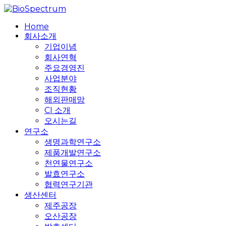
Skip
to
search
Menu
Home
main
회사소개
content
기업이념
회사연혁
주요경영진
사업분야
조직현황
해외판매망
CI 소개
오시는길
연구소
생명과학연구소
제품개발연구소
천연물연구소
발효연구소
협력연구기관
생산센터
제주공장
오산공장