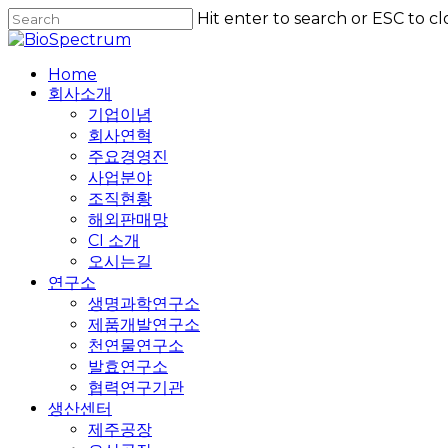
Skip
Hit enter to search or ESC to cl
to
Close
main
Search
content
Home
회사소개
기업이념
회사연혁
주요경영진
사업분야
조직현황
해외판매망
CI 소개
오시는길
연구소
생명과학연구소
제품개발연구소
천연물연구소
발효연구소
협력연구기관
생산센터
제주공장