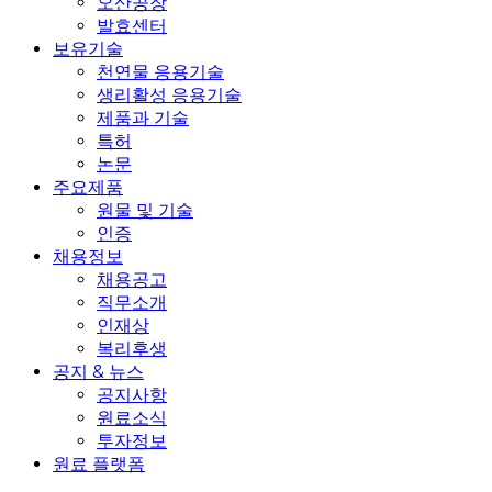
오산공장
발효센터
보유기술
천연물 응용기술
생리활성 응용기술
제품과 기술
특허
논문
주요제품
원물 및 기술
인증
채용정보
채용공고
직무소개
인재상
복리후생
공지 & 뉴스
공지사항
원료소식
투자정보
원료 플랫폼