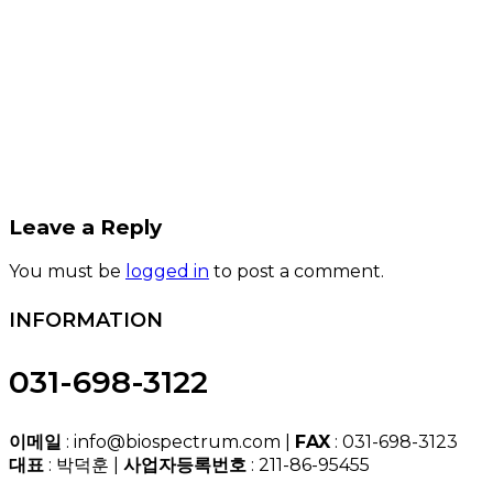
Leave a Reply
You must be
logged in
to post a comment.
INFORMATION
031-698-3122
이메일
: info@biospectrum.com |
FAX
: 031-698-3123
대표
: 박덕훈 |
사업자등록번호
: 211-86-95455