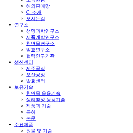
해외판매망
CI 소개
오시는길
연구소
생명과학연구소
제품개발연구소
천연물연구소
발효연구소
협력연구기관
생산센터
제주공장
오산공장
발효센터
보유기술
천연물 응용기술
생리활성 응용기술
제품과 기술
특허
논문
주요제품
원물 및 기술