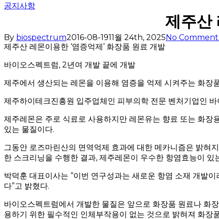
공지사항
제주산 
By
biospectrum
2016-08-19
11월 24th, 2025
No Comment
제주산 레몬이용한 ‘염증억제’ 화장품 원료 개발
바이오스펙트럼, 2년여 개발 끝에 개발
제주에서 생산되는 레몬을 이용해 염증을 억제 시켜주는 화장품
제주하이테크진흥원 입주업체인 피부의학 전문 벤처기업인 바이오
제주레몬은 주로 식료로 사용하지만 레몬유는 향료 또는 화장용으
있는 물질이다.
그동안 로즈마린산의 면역억제 효과에 대한 메카니즘은 밝혀지
한 스크리닝을 수행한 결과, 제주레몬이 우수한 항염효능이 있는
박덕훈 대표이사는 “이번 연구성과는 새로운 항염 소재 개발이라
다”고 밝혔다.
바이오스펙트럼에서 개발한 물질은 앞으로 화장품 원료나 화장품
용하기 위한 필수적인 인체부작용이 없는 것으로 밝혀져 화장품