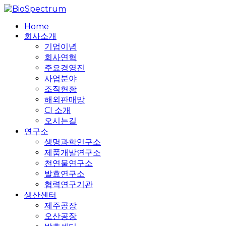
Skip
to
search
Menu
Home
main
회사소개
content
기업이념
회사연혁
주요경영진
사업분야
조직현황
해외판매망
CI 소개
오시는길
연구소
생명과학연구소
제품개발연구소
천연물연구소
발효연구소
협력연구기관
생산센터
제주공장
오산공장