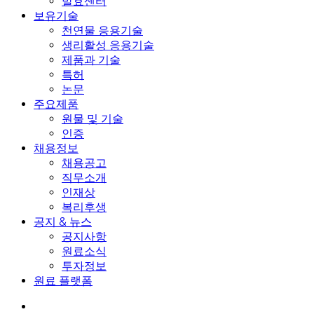
발효센터
보유기술
천연물 응용기술
생리활성 응용기술
제품과 기술
특허
논문
주요제품
원물 및 기술
인증
채용정보
채용공고
직무소개
인재상
복리후생
공지 & 뉴스
공지사항
원료소식
투자정보
원료 플랫폼
search