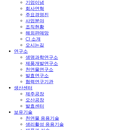
기업이념
회사연혁
주요경영진
사업분야
조직현황
해외판매망
CI 소개
오시는길
연구소
생명과학연구소
제품개발연구소
천연물연구소
발효연구소
협력연구기관
생산센터
제주공장
오산공장
발효센터
보유기술
천연물 응용기술
생리활성 응용기술