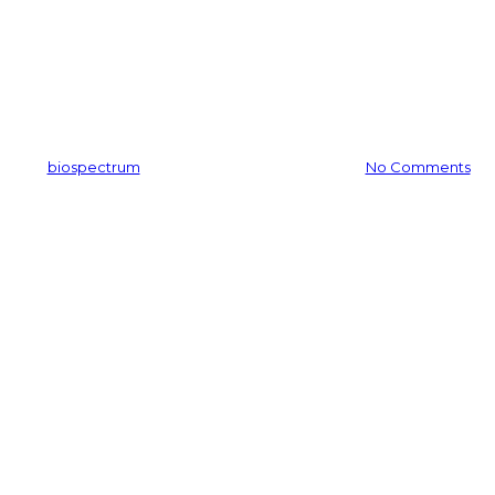
생물자원산업화지원센터 內,
업체 입주
By
biospectrum
2016-08-19
11월 24th, 2025
No Comments