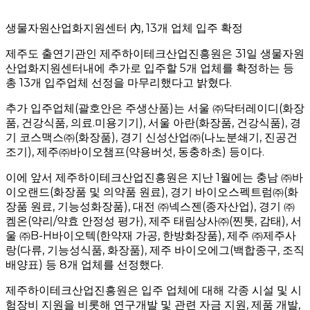
생물자원산업화지원센터 內, 13개 업체 입주 확정
제주도 출연기관인 제주하이테크산업진흥원은 31일 생물자원
산업화지원센터내에 추가로 입주할 5개 업체를 확정하는 등
총 13개 입주업체 선정을 마무리했다고 밝혔다.
추가 입주업체(괄호안은 주생산품)는 서울 ㈜닥터레이디(화장
품, 건강식품, 의료.미용기기), 서울 아란(화장품, 건강식품), 경
기 코스맥스㈜(화장품), 경기 신성산업㈜(나노분쇄기, 진공건
조기), 제주㈜바이오챔프(약용버섯, 동충하초) 등이다.
이에 앞서 제주하이테크산업진흥원은 지난 1월에는 충남 ㈜바
이오랜드(화장품 및 의약품 원료), 경기 바이오스펙트럼㈜(화
장품 원료, 기능성화장품), 대전 ㈜넥스젠(종자산업), 경기 ㈜
켐온(약리/약효 안정성 평가), 제주 태림상사㈜(찐톳, 감태), 서
울 ㈜B-H바이오텍(한약재 가공, 한방화장품), 제주 ㈜제주사
랑(다류, 기능성식품, 화장품), 제주 바이오에그(백합종구, 조직
배양표) 등 8개 업체를 선정했다.
제주하이테크산업진흥원은 입주 업체에 대해 각종 시설 및 시
험장비 지원을 비롯해 연구개발 및 관련 자금 지원, 제품 개발,