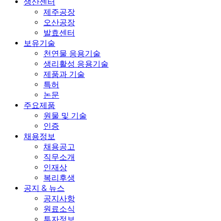
생산센터
제주공장
오산공장
발효센터
보유기술
천연물 응용기술
생리활성 응용기술
제품과 기술
특허
논문
주요제품
원물 및 기술
인증
채용정보
채용공고
직무소개
인재상
복리후생
공지 & 뉴스
공지사항
원료소식
투자정보