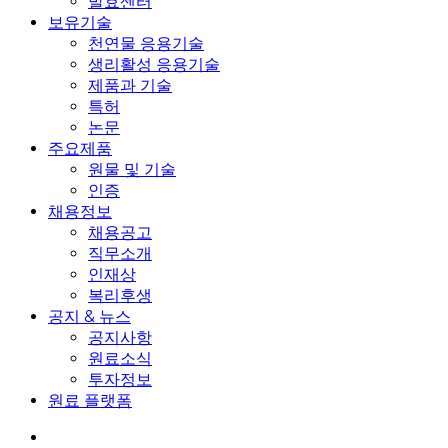
발효센터
보유기술
천연물 응용기술
생리활성 응용기술
제품과 기술
특허
논문
주요제품
원물 및 기술
인증
채용정보
채용공고
직무소개
인재상
복리후생
공지 & 뉴스
공지사항
원료소식
투자정보
원료 플랫폼
search