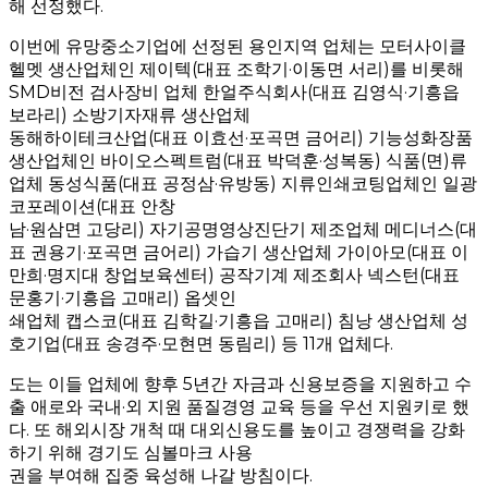
해 선정했다.
이번에 유망중소기업에 선정된 용인지역 업체는 모터사이클
헬멧 생산업체인 제이텍(대표 조학기·이동면 서리)를 비롯해
SMD비전 검사장비 업체 한얼주식회사(대표 김영식·기흥읍
보라리) 소방기자재류 생산업체
동해하이테크산업(대표 이효선·포곡면 금어리) 기능성화장품
생산업체인 바이오스펙트럼(대표 박덕훈·성복동) 식품(면)류
업체 동성식품(대표 공정삼·유방동) 지류인쇄코팅업체인 일광
코포레이션(대표 안창
남·원삼면 고당리) 자기공명영상진단기 제조업체 메디너스(대
표 권용기·포곡면 금어리) 가습기 생산업체 가이아모(대표 이
만희·명지대 창업보육센터) 공작기계 제조회사 넥스턴(대표
문홍기·기흥읍 고매리) 옵셋인
쇄업체 캡스코(대표 김학길·기흥읍 고매리) 침낭 생산업체 성
호기업(대표 송경주·모현면 동림리) 등 11개 업체다.
도는 이들 업체에 향후 5년간 자금과 신용보증을 지원하고 수
출 애로와 국내·외 지원 품질경영 교육 등을 우선 지원키로 했
다. 또 해외시장 개척 때 대외신용도를 높이고 경쟁력을 강화
하기 위해 경기도 심볼마크 사용
권을 부여해 집중 육성해 나갈 방침이다.