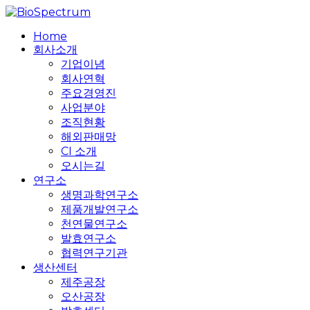
Skip
to
search
Menu
Home
main
회사소개
content
기업이념
회사연혁
주요경영진
사업분야
조직현황
해외판매망
CI 소개
오시는길
연구소
생명과학연구소
제품개발연구소
천연물연구소
발효연구소
협력연구기관
생산센터
제주공장
오산공장