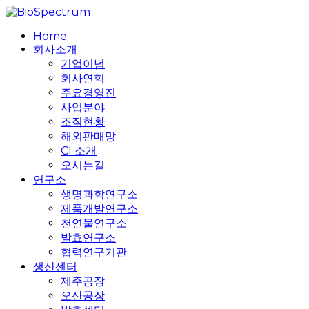
Skip
to
search
Menu
Home
main
회사소개
content
기업이념
회사연혁
주요경영진
사업분야
조직현황
해외판매망
CI 소개
오시는길
연구소
생명과학연구소
제품개발연구소
천연물연구소
발효연구소
협력연구기관
생산센터
제주공장
오산공장