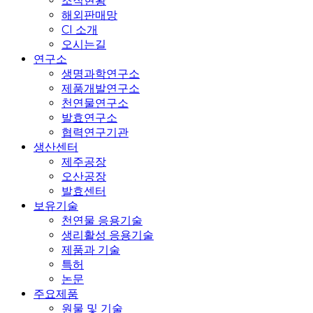
조직현황
해외판매망
CI 소개
오시는길
연구소
생명과학연구소
제품개발연구소
천연물연구소
발효연구소
협력연구기관
생산센터
제주공장
오산공장
발효센터
보유기술
천연물 응용기술
생리활성 응용기술
제품과 기술
특허
논문
주요제품
원물 및 기술