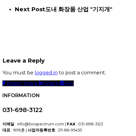
Next Post
도내 화장품 산업 "기지개"
Leave a Reply
You must be
logged in
to post a comment.
Share
Share
Share
Share
Pin
INFORMATION
031-698-3122
이메일
: info@biospectrum.com |
FAX
: 031-698-3123
대표
: 박덕훈 |
사업자등록번호
: 211-86-95455