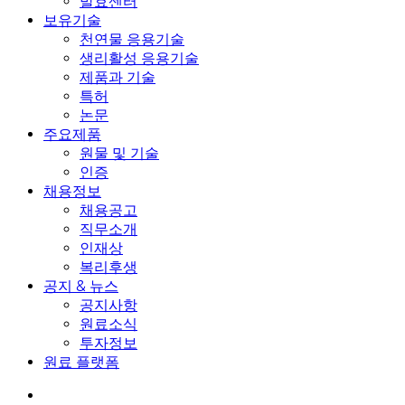
발효센터
보유기술
천연물 응용기술
생리활성 응용기술
제품과 기술
특허
논문
주요제품
원물 및 기술
인증
채용정보
채용공고
직무소개
인재상
복리후생
공지 & 뉴스
공지사항
원료소식
투자정보
원료 플랫폼
search