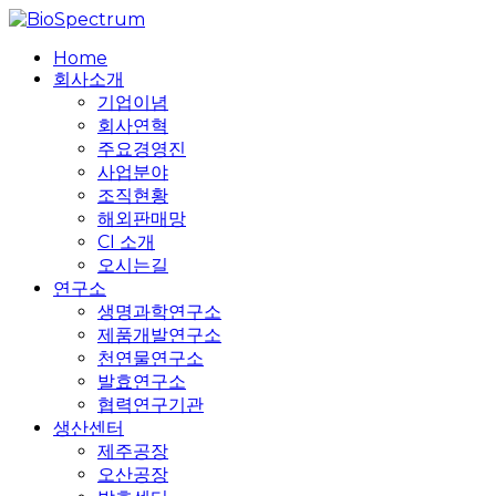
Skip
to
search
Menu
Home
main
회사소개
content
기업이념
회사연혁
주요경영진
사업분야
조직현황
해외판매망
CI 소개
오시는길
연구소
생명과학연구소
제품개발연구소
천연물연구소
발효연구소
협력연구기관
생산센터
제주공장
오산공장