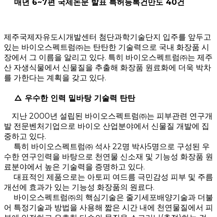
매년 6~7편 국제논문 발표 특허등록건만도 40건
제주국제자유도시개발센터 첨단과학기술단지 입주를 앞두고
있는 바이오스펙트럼㈜는 탄탄한 기술력으로 국내 화장품 시
장에서 그 이름을 알리고 있다. 특히 바이오스펙트럼㈜는 제주
산 자생식물에서 신물질을 추출해 화장품 원료화에 더욱 박차
를 가한다는 계획을 갖고 있다.
△ 우수한 인력 밑바탕 기술력 탄탄
지난 2000년 설립된 바이오스펙트럼㈜는 피부관련 연구개
발 전문벤처기업으로 바이오 산업분야에서 신물질 개발에 집
중하고 있다.
특히 바이오스펙트럼㈜ 석사 22명 박사5명으로 구성된 우
수한 연구인력을 바탕으로 천연물 신소재 및 기능성 화장품 원
료분야에서 높은 기술력을 증명하고 있다.
대표적인 제품으로는 아토피 여드름 극민감성 피부 및 주름
개선에 효과가 있는 기능성 화장품의 원료다.
바이오스펙트럼㈜의 핵심기술은 줄기세포배양기술과 더불
어 특정기술과 방법을 사용해 짧은 시간 내에 천연물질에서 피