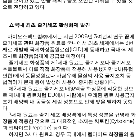
심을 보이고 있는 만큼 해외수출도 조만간 이뤄질 수 있을 것
으로 전망하고 있다.
△국내 최초 줄기세포 활성화제 발견
바이오스펙트럼㈜에서는 지난 2008년 3여년의 연구 끝에
줄기세포 관련 화장품 원료를 국내에서 최초 세계에서는 3번
째로 개발해 국제화장품원료집(ICID)에 등재하고 국내•외 제
조사로 화장품업체에 공급할 예정이다.
줄기세포 화장품의 제1세대 원료는 줄기세포나 줄기세포
추출물로서 이를 직접 화장품에 적용해 사용했지만 EU(유럽
연합)에서 동물성원료나 사람유래 물질의 사용 금지조치 등
법적허가 문제 등이 발생해 사용이 중지된 상황이다.
제2세대 원료는 줄기세포 배양액을 화장품에 적용한 것으
로 제1세대 원료처럼 EU에서 사람에서 유래된 원료 사용금지
조치 배양액 내 동물성 세럼 성분으로 인해 빛을 발하지 못했
다.
3세대 원료는 줄기 세포 배양액에서 특정 성분을 규명해 화
장품에 적용한 것으로 그 대표적인 소재는 씨토킨(Cytokine)
과 펩타이드(Peptide) 등이다.
하지만 3세대 원료의 경우 국내에서 펩타이드 화장품의 출