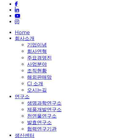
facebook
linkedin
youtube
instagram
Close
Home
Menu
회사소개
기업이념
회사연혁
주요경영진
사업분야
조직현황
해외판매망
CI 소개
오시는길
연구소
생명과학연구소
제품개발연구소
천연물연구소
발효연구소
협력연구기관
생산센터