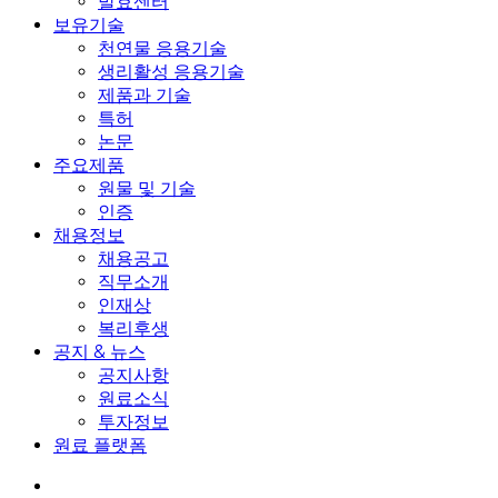
발효센터
보유기술
천연물 응용기술
생리활성 응용기술
제품과 기술
특허
논문
주요제품
원물 및 기술
인증
채용정보
채용공고
직무소개
인재상
복리후생
공지 & 뉴스
공지사항
원료소식
투자정보
원료 플랫폼
search