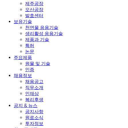
제주공장
오산공장
발효센터
보유기술
천연물 응용기술
생리활성 응용기술
제품과 기술
특허
논문
주요제품
원물 및 기술
인증
채용정보
채용공고
직무소개
인재상
복리후생
공지 & 뉴스
공지사항
원료소식
투자정보