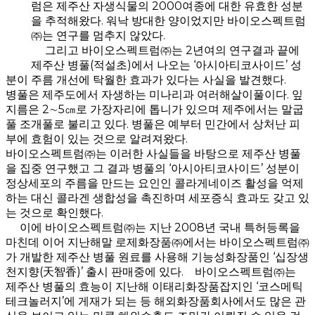
럼은 제주산 자생식물의 2000여종에 대한 유효한 성분
을 추적해왔다. 워낙 방대한 양이었지만 바이오스펙트럼
㈜는 연구를 멈추지 않았다.
그리고 바이오스펙트럼㈜는 2년여의 연구결과 끝에
제주산 병풀(적설초)에서 나오는 ‘아시아티코사이드’ 성
분이 주름 개선에 탁월한 효과가 있다는 사실을 발견했다.
병풀은 제주도에서 자생하는 미나리과 여러해살이풀이다. 잎
지름은 2∼5㎝로 가장자리에 톱니가 있으며 제주에서는 말굽
풀 조개풀로 불리고 있다. 병풀은 예부터 민간에서 상처난 피
부에 효험이 있는 것으로 알려져왔다.
바이오스펙트럼㈜는 이러한 사실들을 바탕으로 제주산 병풀
을 집중 연구했고 그 결과 병풀의 ‘아시아티코사이드’ 성분이
정상세포의 주름을 만드는 요인인 콜라게네이즈 활성을 억제
하는 대신 콜라겐 생합성을 촉진하며 세포증식 효과도 갖고 있
는 것으로 확인했다.
이에 바이오스펙트럼㈜는 지난 2008년 국내 특허등록을
마친데 이어 지난해말 로제화장품㈜에서는 바이오스펙트럼㈜
가 개발한 제주산 병풀 원료를 사용해 기능성화장품인 ‘십장생
천지향(天智香)’ 출시 판매중에 있다. 바이오스펙트럼㈜는
제주산 병풀의 효능이 지난해 이태리화장품잡지인 ‘코스메틱
테크놀러지’에 게재가 되는 등 해외화장품회사에서도 많은 관