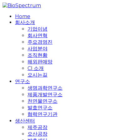
Skip
to
search
Menu
Home
main
회사소개
content
기업이념
회사연혁
주요경영진
사업분야
조직현황
해외판매망
CI 소개
오시는길
연구소
생명과학연구소
제품개발연구소
천연물연구소
발효연구소
협력연구기관
생산센터
제주공장
오산공장