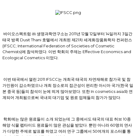
바이오스펙트럼
㈜
생명과학연구소는
2011
년
12
월
12
일부터
14
일까지
3
일간
태국
방콕
Dusit Thani
호텔에서
개최된
제
21
차
세계화장품화학자
컨퍼런스
(IFSCC; International Federation of Societies of Cosmetic
Chemists)
에
참석하였다
.
이번
학회의
주제는
Effective Economics and
Ecological Cosmetics
이었다
.
이번
태국에서
열린
2011 IFSCC
는
개최국
태국의
자연재해로
참가국
및
참
가인원이
감소하였으나
개최
장소로의
접근성이
편리한
아시아
국가
(
한국
일
본
중국
등
)
들의
참석이
눈에
띄게
많아보였다
.
또한
In cosmetics asia
와
연
계되어
개최됨으로써
국내외
대기업
및
원료
업체들의
참가가
많았다
.
학회에는
많은
원료들이
소개
되었는데
그
중에서도
태국의
대표
허브
10
종
해양
식물
펩타이드
원료들이
많은
관심을
받았다
.
뿐만
아니라
60
명의
연사
가
다양한
주제로
발표를
하였고
여러
연구
그룹에서
50
여개의
포스터를
통