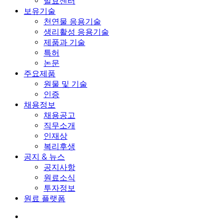
발효센터
보유기술
천연물 응용기술
생리활성 응용기술
제품과 기술
특허
논문
주요제품
원물 및 기술
인증
채용정보
채용공고
직무소개
인재상
복리후생
공지 & 뉴스
공지사항
원료소식
투자정보
원료 플랫폼
search