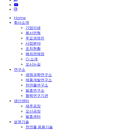
youtube
instagram
Close
Home
Menu
회사소개
기업이념
회사연혁
주요경영진
사업분야
조직현황
해외판매망
CI 소개
오시는길
연구소
생명과학연구소
제품개발연구소
천연물연구소
발효연구소
협력연구기관
생산센터
제주공장
오산공장
발효센터
보유기술
천연물 응용기술